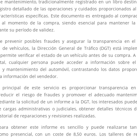
 de mantenimiento, tradicionalmente registrado en un libro destina
gistro detallado de las operaciones y cuidados proporcionados al 
acterísticas específicas. Este documento es entregado al compra
l al momento de la compra, siendo esencial para mantener la 
ante su período de validez.
de prevenir posibles fraudes y asegurar la transparencia en e
 de vehículos, la Dirección General de Tráfico (DGT) está impl
permite verificar el estado de un vehículo antes de su compra. A
ital, cualquier persona puede acceder a información sobre el 
s y mantenimiento del automóvil, contrastando los datos propor
 la información del vendedor.
o principal de este servicio es proporcionar transparencia e
 reducir el riesgo de fraudes y promover el adecuado mantenim
ediante la solicitud de un informe a la DGT, los interesados pueden
e cargas administrativas o judiciales, obtener detalles técnicos d
storial de reparaciones y revisiones realizadas.
para obtener este informe es sencillo y puede realizarse ta
como presencial, con un coste de 8,50 euros. Los talleres de r