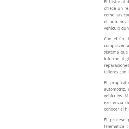
El historial
ofrece un re
como sus car
el automóvi
vehículo dur
Con el fin 
compraventa
sistema que 
informe dig
reparacione
talleres con
El propósit
automotriz,
vehículos. M
existencia d
conocer el hi
El proceso 
telemática 