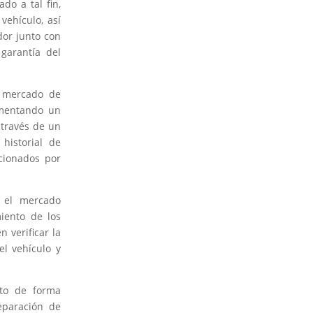
do a tal fin,
vehículo, así
dor junto con
garantía del
l mercado de
ementando un
 través de un
historial de
cionados por
n el mercado
iento de los
 verificar la
el vehículo y
nto de forma
eparación de